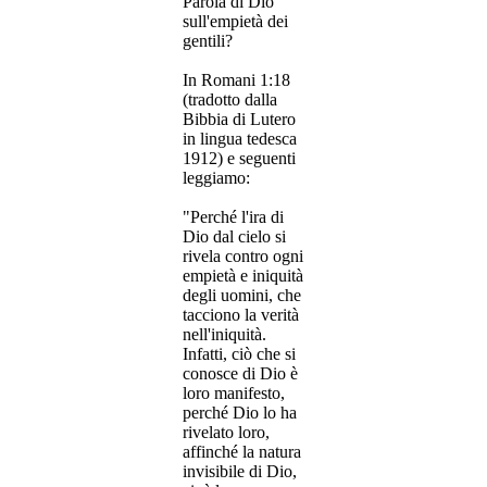
Parola di Dio
sull'empietà dei
gentili?
In Romani 1:18
(
tradotto dalla
Bibbia di Lutero
in lingua tedesca
1912
)
e seguenti
leggiamo:
"
Perché l'ira di
Dio dal cielo si
rivela contro ogni
empietà e iniquità
degli uomini, che
tacciono la verità
nell'iniquità.
Infatti, ciò che si
conosce di Dio è
loro manifesto,
perché Dio lo ha
rivelato loro,
affinché la natura
invisibile di Dio,