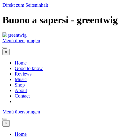
Direkt zum Seiteninhalt
Buono a sapersi - greentwig
Menü überspringen
×
Home
Good to know
Reviews
Music
Shop
About
Contact
Menü überspringen
×
Home