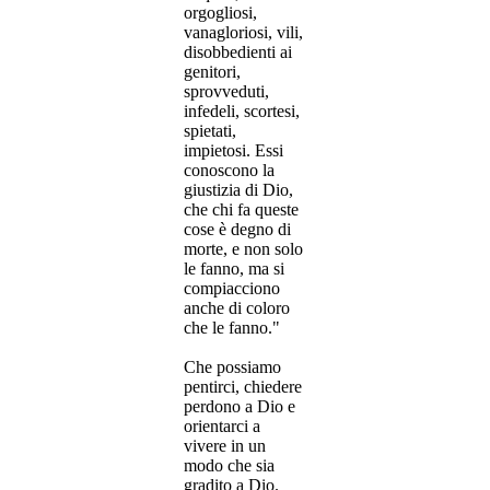
orgogliosi,
vanagloriosi, vili,
disobbedienti ai
genitori,
sprovveduti,
infedeli, scortesi,
spietati,
impietosi. Essi
conoscono la
giustizia di Dio,
che chi fa queste
cose è degno di
morte, e non solo
le fanno, ma si
compiacciono
anche di coloro
che le fanno.
"
Che possiamo
pentirci, chiedere
perdono a Dio e
orientarci a
vivere in un
modo che sia
gradito a Dio.