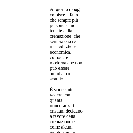
Al giorno d'oggi
colpisce il fatto
che sempre più
persone siano
tentate dalla
cremazione, che
sembra essere
una soluzione
economica,
comoda e
moderna che non
può essere
annullata in
seguito.
È scioccante
vedere con
quanta
noncuranza i
cristiani decidano
a favore della
cremazione e
come alcuni
genitori se ne