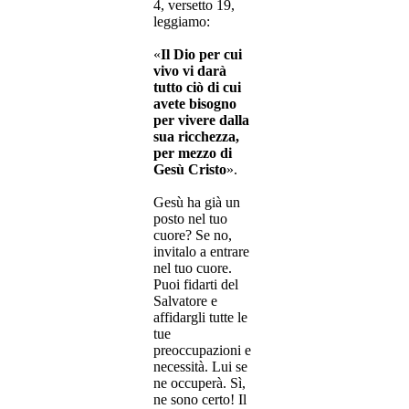
4, versetto 19,
leggiamo:
«
Il Dio per cui
vivo vi darà
tutto ciò di cui
avete bisogno
per vivere dalla
sua ricchezza,
per mezzo di
Gesù Cristo
».
Gesù ha già un
posto nel tuo
cuore? Se no,
invitalo a entrare
nel tuo cuore.
Puoi fidarti del
Salvatore e
affidargli tutte le
tue
preoccupazioni e
necessità. Lui se
ne occuperà. Sì,
ne sono certo! Il