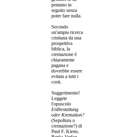
pentano in
seguito senza
poter fare nulla.
Secondo
un'ampia ricerca
cristiana da una
prospettiva
biblica, la
cremazione è
chiaramente
pagana e
dovrebbe essere
evitata a tutti i
costi.
Suggerimento!
Leggete
l'opuscolo
Erdbestattung
oder Kremation?
(Sepoltura o
cremazione?)
di
Paul F. Kiene,
Beröa-Verlag